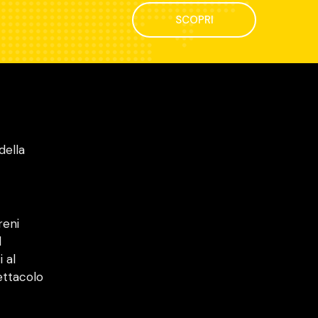
SCOPRI
della
reni
l
i al
ettacolo