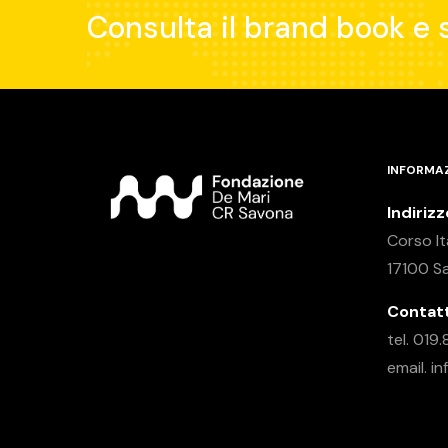
Consulta il brand book e s
INFORMAZ
Indirizz
Corso It
17100 S
Contatt
tel. 01
email. i