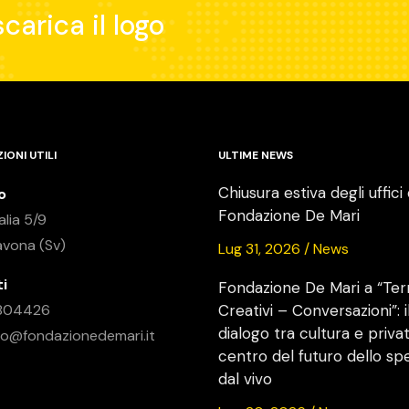
carica il logo
IONI UTILI
ULTIME NEWS
Chiusura estiva degli uffici 
o
Fondazione De Mari
alia 5/9
avona (Sv)
Lug 31, 2026 / News
i
Fondazione De Mari a “Ter
9.804426
Creativi – Conversazioni”: i
dialogo tra cultura e privat
nfo@fondazionedemari.it
centro del futuro dello sp
dal vivo