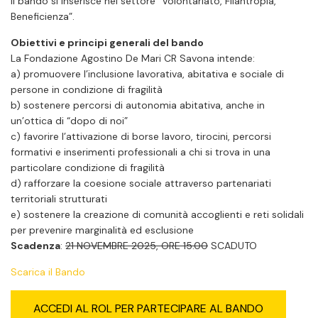
Il bando si inserisce nel settore “Volontariato, Filantropia,
Beneficienza”.
Obiettivi e principi generali del bando
La Fondazione Agostino De Mari CR Savona intende:
a) promuovere l’inclusione lavorativa, abitativa e sociale di
persone in condizione di fragilità
b) sostenere percorsi di autonomia abitativa, anche in
un’ottica di “dopo di noi”
c) favorire l’attivazione di borse lavoro, tirocini, percorsi
formativi e inserimenti professionali a chi si trova in una
particolare condizione di fragilità
d) rafforzare la coesione sociale attraverso partenariati
territoriali strutturati
e) sostenere la creazione di comunità accoglienti e reti solidali
per prevenire marginalità ed esclusione
Scadenza
:
21 NOVEMBRE 2025, ORE 15.00
SCADUTO
Scarica il Bando
ACCEDI AL ROL PER PARTECIPARE AL BANDO